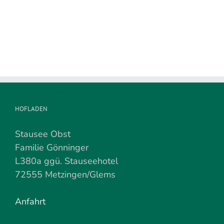
wird
demnächst
beendet
HOFLADEN
Stausee Obst
Familie Gönninger
L380a ggü. Stauseehotel
72555 Metzingen/Glems
Anfahrt