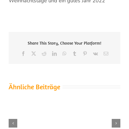
Weihnachtstage und ein gutes Jahr 2022
Share This Story, Choose Your Platform!
Facebook
X
Reddit
LinkedIn
WhatsApp
Tumblr
Pinterest
Vk
E-
Mail
Ähnliche Beiträge
Die
Kirschenernte