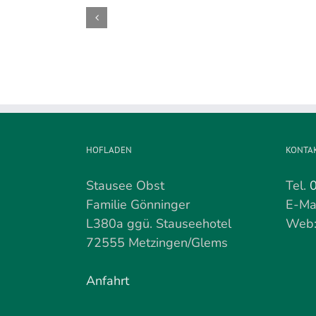
Kirschenernte
wird
demnächst
beendet
HOFLADEN
KONTA
Stausee Obst
Tel.
Familie Gönninger
E-Ma
L380a ggü. Stauseehotel
Web
72555 Metzingen/Glems
Anfahrt