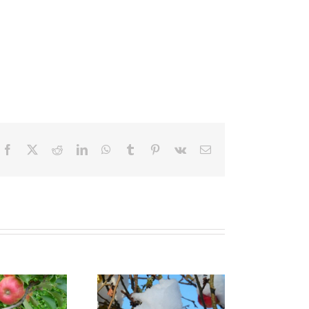
Facebook
X
Reddit
LinkedIn
WhatsApp
Tumblr
Pinterest
Vk
E-
Mail