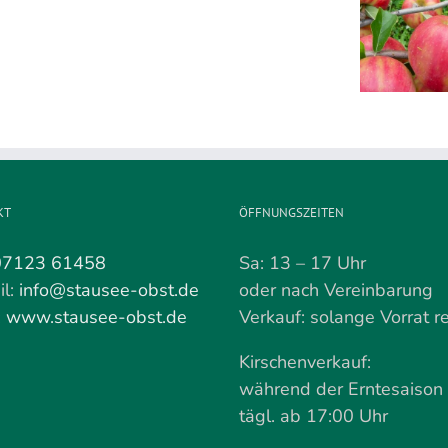
Kirschen
Apfelverkauf
Der passende Apfel zur
F
werden
am
Jahreszeit: Karneval
nun
02.
gepflückt
Mai
KT
ÖFFNUNGSZEITEN
07123 61458
Sa: 13 – 17 Uhr
il:
info@stausee-obst.de
oder nach Vereinbarung
:
www.stausee-obst.de
Verkauf: solange Vorrat re
Kirschenverkauf:
während der Erntesaison
tägl. ab 17:00 Uhr