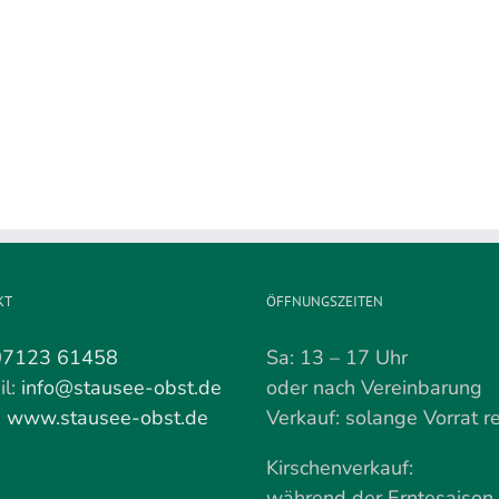
Kirschernte
F
Regina
2026
Kirschen
beginnt
werden
am
nun
Do
gepflückt
18.
Juni
KT
ÖFFNUNGSZEITEN
07123 61458
Sa: 13 – 17 Uhr
il:
info@stausee-obst.de
oder nach Vereinbarung
:
www.stausee-obst.de
Verkauf: solange Vorrat re
Kirschenverkauf:
während der Erntesaison