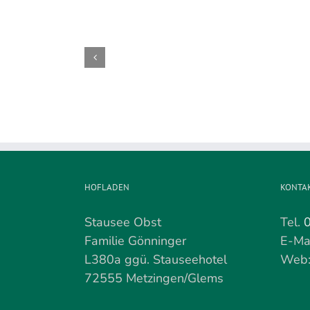
Die
Kirschenernte
wird
demnächst
beendet
HOFLADEN
KONTA
Stausee Obst
Tel.
Familie Gönninger
E-Ma
L380a ggü. Stauseehotel
Web
72555 Metzingen/Glems