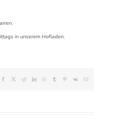
arren.
ittags in unserem Hofladen.
Facebook
X
Reddit
LinkedIn
WhatsApp
Tumblr
Pinterest
Vk
E-
Mail