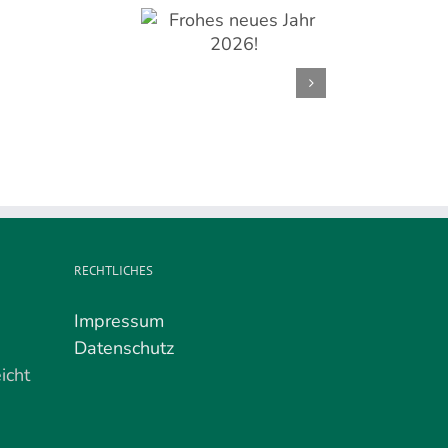
rohes neues Jahr
Letzter
2026!
Apfelverkauf
am
02.
Mai
RECHTLICHES
Impressum
Datenschutz
icht