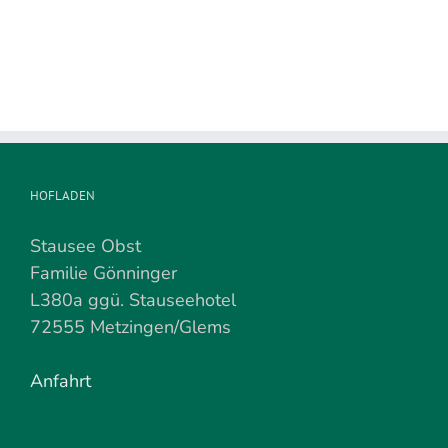
demnächst
beendet
HOFLADEN
Stausee Obst
Familie Gönninger
L380a ggü. Stauseehotel
72555 Metzingen/Glems
Anfahrt