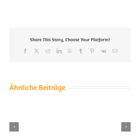
Share This Story, Choose Your Platform!
Facebook
X
Reddit
LinkedIn
WhatsApp
Tumblr
Pinterest
Vk
E-
Mail
Ähnliche Beiträge
Die
Kirschenernte
wird