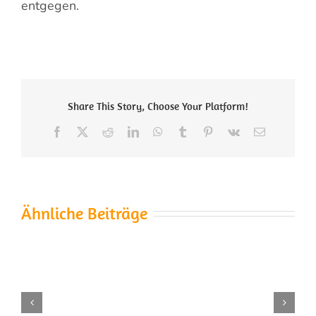
entgegen.
Share This Story, Choose Your Platform!
Facebook
X
Reddit
LinkedIn
WhatsApp
Tumblr
Pinterest
Vk
E-
Mail
Ähnliche Beiträge
Die
Kirschenernte