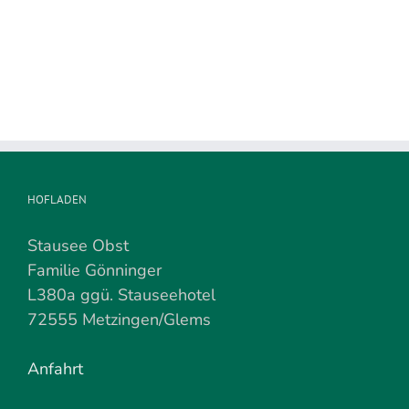
wird
demnächst
beendet
HOFLADEN
Stausee Obst
Familie Gönninger
L380a ggü. Stauseehotel
72555 Metzingen/Glems
Anfahrt