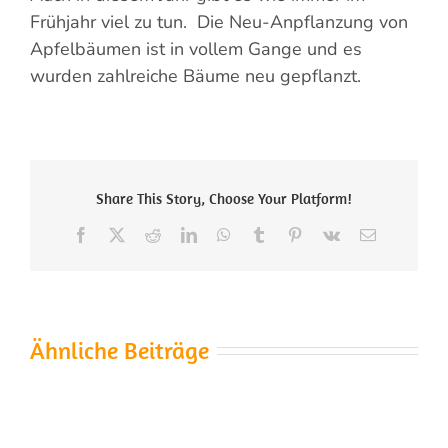
Frühjahr viel zu tun. Die Neu-Anpflanzung von
Apfelbäumen ist in vollem Gange und es
wurden zahlreiche Bäume neu gepflanzt.
Share This Story, Choose Your Platform!
Facebook
X
Reddit
LinkedIn
WhatsApp
Tumblr
Pinterest
Vk
E-
Mail
Ähnliche Beiträge
Die