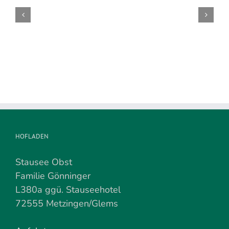
Kirschenernte
wird
demnächst
beendet
HOFLADEN
Stausee Obst
Familie Gönninger
L380a ggü. Stauseehotel
72555 Metzingen/Glems