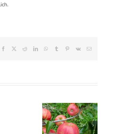
ich.
Facebook
X
Reddit
LinkedIn
WhatsApp
Tumblr
Pinterest
Vk
E-
Mail
Letzter
Apfelverkauf
 passende Apfel zur
am