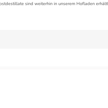
stdestillate sind weiterhin in unserem Hofladen erhältl
Die
Kirschernte
Regina
2026
Kirschen
Der
beginnt
werden