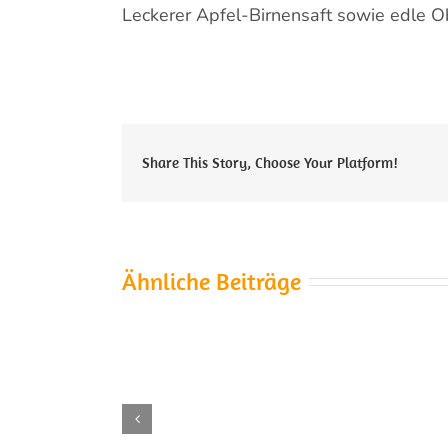
Leckerer Apfel-Birnensaft sowie edle Ob
Share This Story, Choose Your Platform!
Ähnliche Beiträge
Die
Kirschenernte
wird