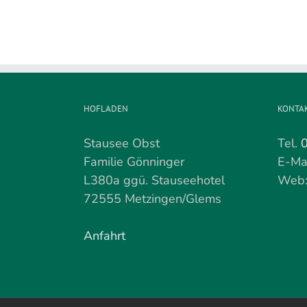
demnächst
beendet
HOFLADEN
KONTA
Stausee Obst
Tel.
Familie Gönninger
E-Ma
L380a ggü. Stauseehotel
Web
72555 Metzingen/Glems
Anfahrt