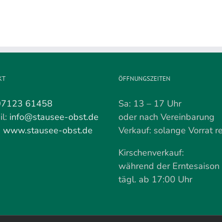
Ja
am
nun
Do
gepflückt
18.
Juni
KT
ÖFFNUNGSZEITEN
07123 61458
Sa: 13 – 17 Uhr
il:
info@stausee-obst.de
oder nach Vereinbarung
:
www.stausee-obst.de
Verkauf: solange Vorrat re
Kirschenverkauf:
während der Erntesaison
tägl. ab 17:00 Uhr