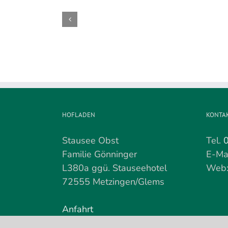
Kirschenernte
wird
demnächst
beendet
HOFLADEN
KONTA
Stausee Obst
Tel.
Familie Gönninger
E-Ma
L380a ggü. Stauseehotel
Web
72555 Metzingen/Glems
Anfahrt