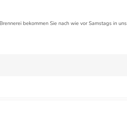
r Brennerei bekommen Sie nach wie vor Samstags in un
Die
Kirschernte
Regina