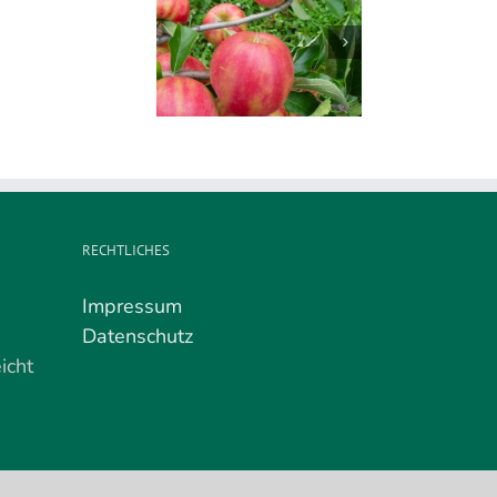
Apfelverkauf
 passende Apfel zur
am
hreszeit: Karneval
02.
Mai
RECHTLICHES
Impressum
Datenschutz
icht