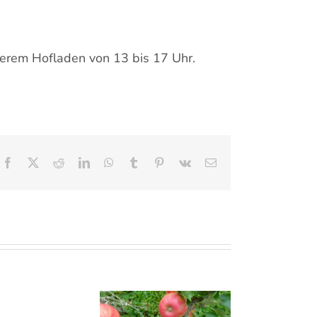
serem Hofladen von 13 bis 17 Uhr.
Facebook
X
Reddit
LinkedIn
WhatsApp
Tumblr
Pinterest
Vk
E-
Mail
Letzter