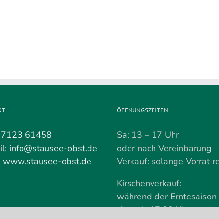
2026
Kirschen
Der
beginnt
werden
Ja
am
nun
Do
gepflückt
18.
Juni
KT
ÖFFNUNGSZEITEN
07123 61458
Sa: 13 – 17 Uhr
il:
info@stausee-obst.de
oder nach Vereinbarung
:
www.stausee-obst.de
Verkauf: solange Vorrat re
Kirschenverkauf:
während der Erntesaison
tägl. ab 17:00 Uhr